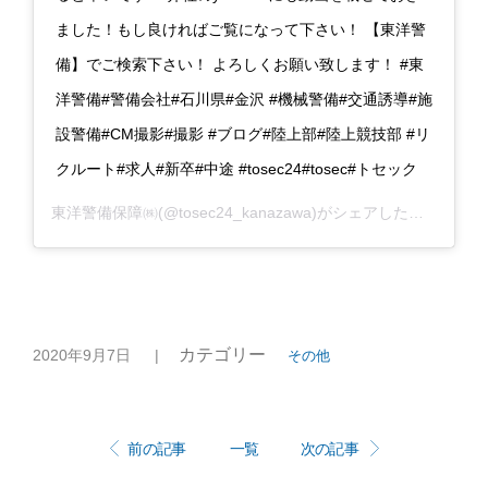
ました！もし良ければご覧になって下さい！ 【東洋警
備】でご検索下さい！ よろしくお願い致します！ #東
洋警備#警備会社#石川県#金沢 #機械警備#交通誘導#施
設警備#CM撮影#撮影 #ブログ#陸上部#陸上競技部 #リ
クルート#求人#新卒#中途 #tosec24#tosec#トセック
東洋警備保障㈱
(@tosec24_kanazawa)がシェアした投稿 –
20
カテゴリー
2020年9月7日
|
その他
前の記事
一覧
次の記事