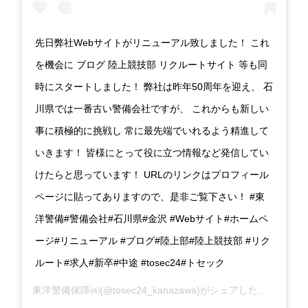
先日弊社Webサイトがリニューアル致しました！ これ
を機会に ブログ 陸上競技部 リクルートサイト 等も同
時にスタートしました！ 弊社は昨年50周年を迎え、 石
川県では一番古い警備会社ですが、 これからも新しい
事に積極的に挑戦し 常に最先端でいれるよう精進して
いきます！ 皆様にとって役に立つ情報など発信してい
けたらと思っています！ URLのリンクはプロフィール
ページに貼ってありますので、是非ご覧下さい！ #東
洋警備#警備会社#石川県#金沢 #Webサイト#ホームペ
ージ#リニューアル #ブログ#陸上部#陸上競技部 #リク
ルート#求人#新卒#中途 #tosec24#トセック
東洋警備保障㈱
(@tosec24_kanazawa)がシェアした投稿 –
20